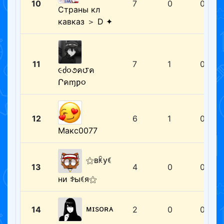
10
7
0
0
Страны кл
кавказ ＞ D ✦
11
7
1
0
૯ძ૦૭ค౮ค
Րคɱƿ૦
12
6
1
0
Макс0077
⚝вꀗуꀯ
13
4
0
0
ни ꉣыꀯя⚝
ᴍɪsᴏʀᴀ
14
2
0
0