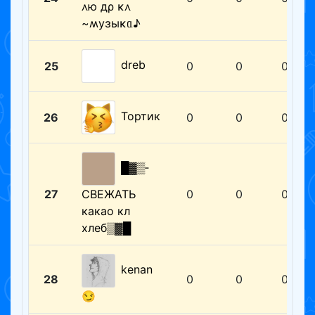
᧘ю дρ κ᧘
~ʍуɜыκᥲ♪
dreb
25
0
0
0
Тортик
26
0
0
0
█▓▒­
27
СВЕЖАТЬ
0
0
0
какао кл
хлеб▒▓█
kenan
28
0
0
0
😏