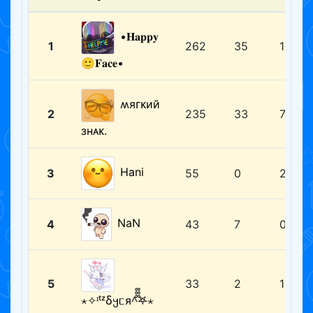
•𝐇𝐚𝐩𝐩𝐲
1
262
35
19
🙂𝐅𝐚𝐜𝐞•
ʍяᴦᴋий
2
235
33
7
знᴀᴋ.
Hani
3
55
0
2
NaN
4
43
7
0
5
33
2
1
⋆✧ᶦᵗᶻⳝ𐔤ᥴя^᪲᪲᪲𖤐⋆