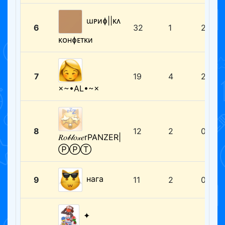
ɯᴩиɸ||ᴋᴧ
6
32
1
2
ᴋᴏнɸᴇᴛᴋи
7
19
4
2
×~•AL•~×
8
12
2
0
𝑅𝑜𝒷𝓁𝑜𝓍𝑒rPANZER|
ⓅⓅⓉ
нага
9
11
2
0
✦