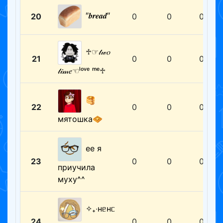
″𝒃𝒓𝒆𝒂𝒅″
20
0
0
0
♱☞𝓉𝓌𝑜
21
0
0
0
𝓉𝒾𝓂𝑒☜ˡᵒᵛᵉ ᵐᵉ♱
🥞
22
0
0
0
мятошка🧇
ее я
23
0
0
0
приучила
муху^^
✧₊‧нᥱнᥴ
24
0
0
0