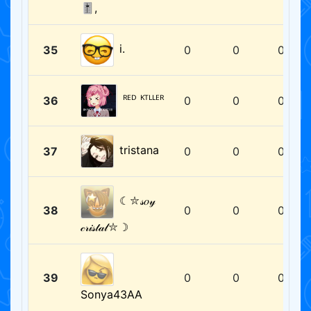
🎚,
i.
35
0
0
0
ᴿᴱᴰ ᴷᵀᴸᴸᴱᴿ
36
0
0
0
tristana
37
0
0
0
☾⛥𝓈𝑜𝓎
38
0
0
0
𝒸𝓇𝒾𝓈𝓉𝒶𝓁⛥☽
39
0
0
0
Sonya43AA