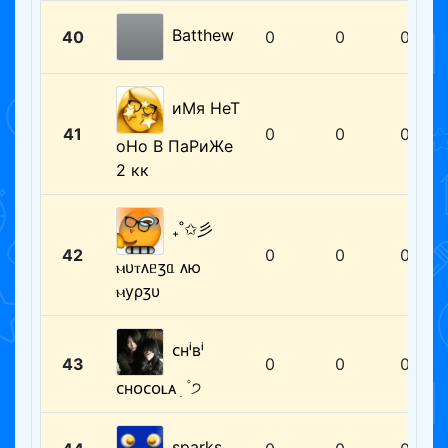
Batthew
40
0
0
0
иМя НеТ
41
0
0
0
оНо В ПаРиЖе
2 кк
₊˚✩彡
42
0
0
0
ⲙυⲧᴧᥱⳅᥲ ᴧю
ⲙуρⳅυ
ᴄʜⁱʙⁱ
43
0
0
0
ᴄʜᴏᴄᴏʟᴀ ׅ ۫ ੭
sparks