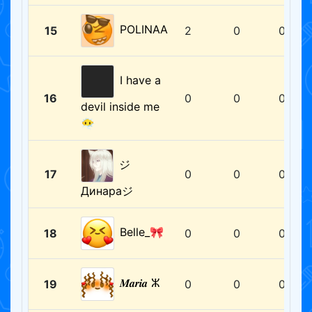
POLINAA
15
2
0
0
I have a
16
0
0
0
devil inside me
😶‍🌫️
ジ
17
0
0
0
Динараジ
Belle_🎀
18
0
0
0
𝑴𝒂𝒓𝒊𝒂 ⵣ
19
0
0
0