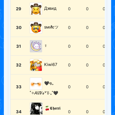
Д϶ʙид
29
0
0
0
ѕмιℓєツ
30
0
0
0
☿
31
0
0
0
Kiwi67
32
0
0
0
🖤໑₊
33
0
0
0
˚✧𝘈ľ𝒊Ꮴ𝒆꒷꒦‧₊˚🖤
🍒𝕮𝖍𝖊𝖗𝖗𝖎
34
0
0
0