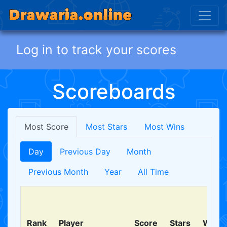
Log in to track your scores
Scoreboards
Most Score
Most Stars
Most Wins
Day
Previous Day
Month
Previous Month
Year
All Time
Rank
Player
Score
Stars
Wins