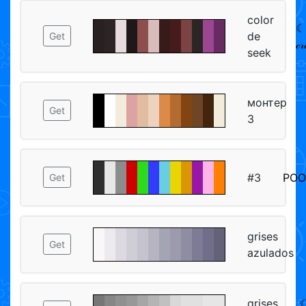
color
☾⛥
de
Get
𝒸
seek
монтер
Get
3
#3
POOF
Get
grises
Get
azulados
grises
☾