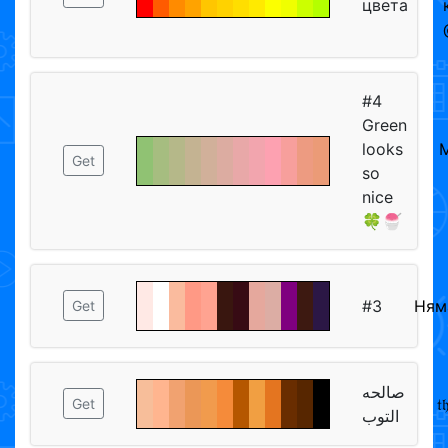
цвета
#4
Green
looks
Get
so
nice
🍀🍧
#3
Ням
Get
صالحه
𝔱
Get
التوب