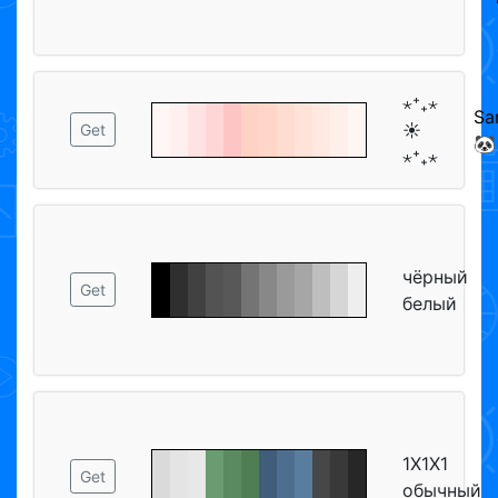
⋆⁺₊⋆
Sa
☀︎
Get
🐼
⋆⁺₊⋆
чёрный
Get
белый
1Х1Х1
Get
обычный