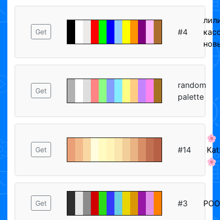
лил
#4
кас
Get
нов
random
Get
palette
🌸
#14
Kat
Get
🌸
#3
POOF
Get