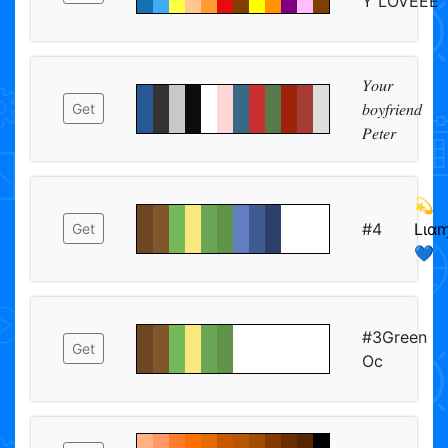
Y LOVEEE
𝑌𝑜𝑢𝑟
𝑏𝑜𝑦𝑓𝑟𝑖𝑒𝑛𝑑
Get
𝑃𝑒𝑡𝑒𝑟
💫
#4
Lιαɱ
Get
💙
#3Green
Get
Oc