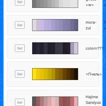
Get
=w=
𝒸
mora-
☾
Get
zul

colorrr???
Get
<Пчель>
Get
Hajime
Sandyus
Get