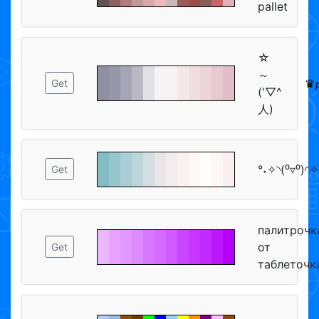
pallet
☆
～
♛𝓹
Get
('▽^
人)
°˖✧◝(⁰▿⁰)◜✧
Get
палитрочк
от
Get
таблеточк