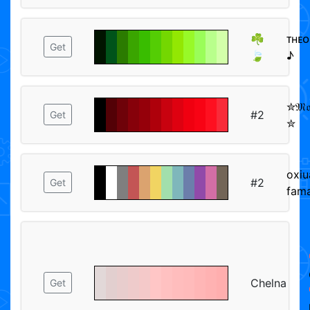
☘
ᴛʜᴇᴏ
Get
🍃
♪
✮𝔐𝔬𝔬
#2
Get
✮
oxiu
#2
Get
fam
Chelna
Get