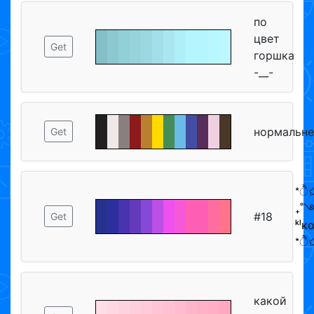
по
цвет
Get
горшка
-__-
нормальне
Get
*ੈ✩
₊˚
#18
Get
ᵏˡ
*ੈ✩
какой