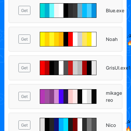
Blue.exe
Get
.✰
Noah
Get

GrisUI.exe1
Get
mikage
Get
reo
.✰
Nico
Get
