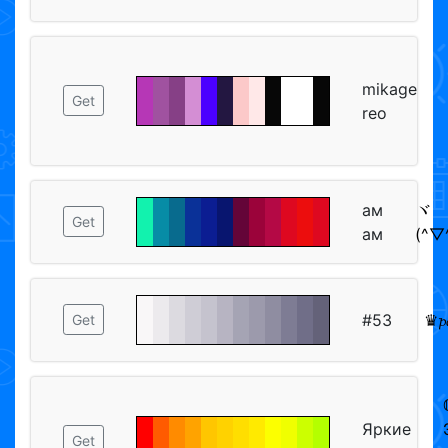
mikage
Get
reo
ам
ヾ
Get
ам
(^▽^
#53
♛𝓹
Get
Яркие
Get