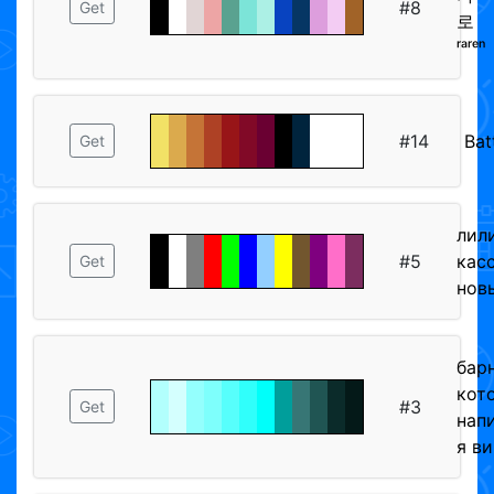
#8
Get
로
ʳᵃʳᵉⁿ
#14
Bat
Get
лил
#5
кас
Get
нов
бар
кот
#3
Get
нап
я в