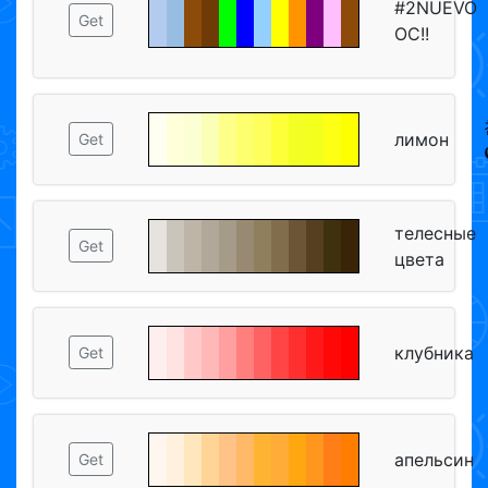
#2NUEVO
Get
OC!!
лимон
Get
телесные
Get
цвета
клубника
Get
апельсин
Get