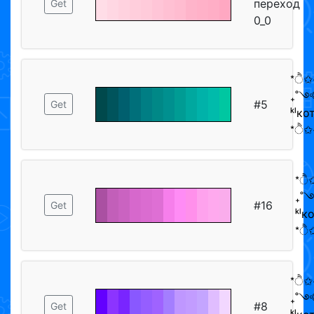
переход
Get
0_0
*ੈ✩
₊˚༺
#5
Get
ᵏˡк
*ੈ✩‧
*ੈ✩
₊˚
#16
Get
ᵏˡ
*ੈ✩
*ੈ✩
₊˚༺
#8
Get