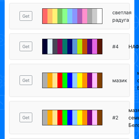
светлая
Get
радуга
#4
НА
Get
мазик
Get
маз
#2
сем
Get
Бел