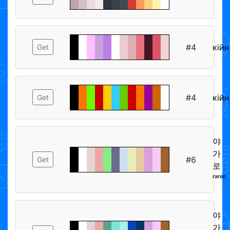
#4
кiйн
Get
#4
кiйн
Get
야
가
#6
Get
로
ʳᵃʳᵉⁿ
야
가