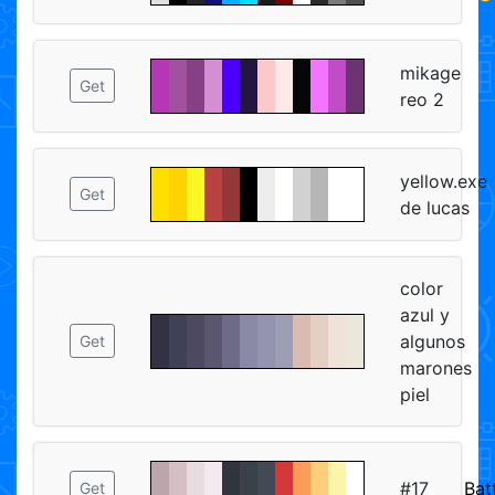
mikage
Get
reo 2
yellow.exe
Get
de lucas
color
azul y
algunos
Get
marones
piel
#17
Bat
Get