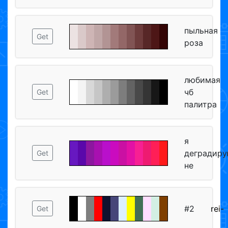
пыльная
Get
роза
любимая
чб
Get
палитра
я
деградир
Get
не
#2
rei-
Get